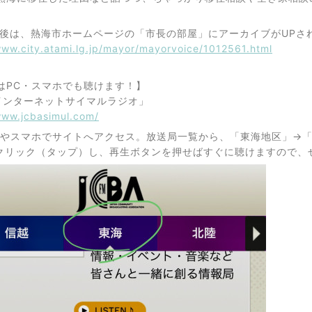
後は、熱海市ホームページの「市長の部屋」にアーカイブがUPさ
www.city.atami.lg.jp/mayor/mayorvoice/1012561.html
はPC・スマホでも聴けます！】
Aインターネットサイマルラジオ」
www.jcbasimul.com/
Cやスマホでサイトへアクセス。放送局一覧から、「東海地区」→「Cia
をクリック（タップ）し、再生ボタンを押せばすぐに聴けますので、