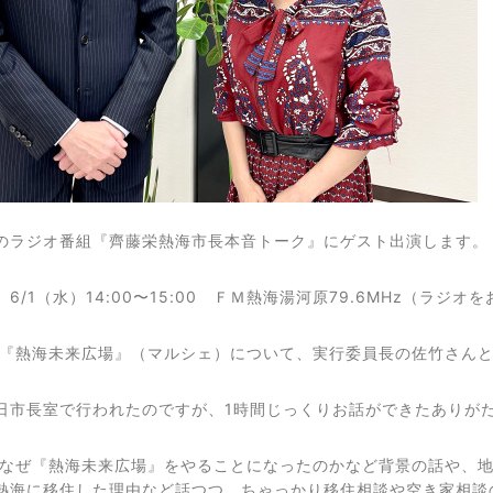
のラジオ番組『齊藤栄熱海市長本音トーク』にゲスト出演します。
6/1（水）14:00〜15:00 ＦＭ熱海湯河原79.6MHz（ラ
『熱海未来広場』（マルシェ）について、実行委員長の佐竹さんと
日市長室で行われたのですが、1時間じっくりお話ができたありが
なぜ『熱海未来広場』をやることになったのかなど背景の話や、地
熱海に移住した理由など話つつ、ちゃっかり移住相談や空き家相談