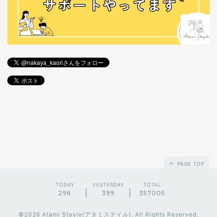
PAGE TOP
TODAY
YESTERDAY
TOTAL
296
399
357005
©2026
Atami Stayle(アタミステイル)
. All Rights Reserved.