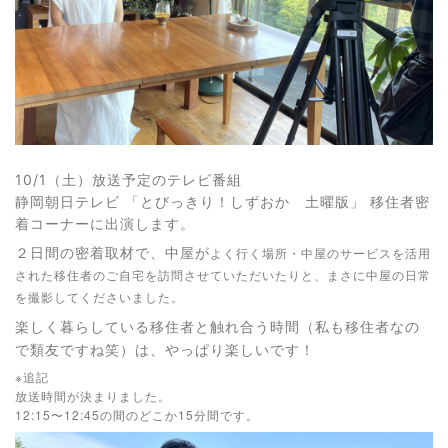
10/1（土）放送予定のテレビ番組
静岡朝日テレビ 「とびっきり！しずおか 土曜版」 移住者密
着コーナーに出演します。
２日間の密着取材で、中屋が
よく行く場所・中屋のサービスを活用
された移住者のご自宅を訪問させていただいたりと、まさに中屋の日常
を撮影してくださいました。
楽しく暮らしている移住者と触れ合う時間（私も移住者なの
で類友ですね笑）は、やっぱり楽しいです！
※追記
放送時間が決まりました。
12:15〜12:45の間のどこか15分間です。