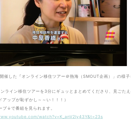
に開催した『オンライン移住ツアー＠熱海（SMOUT企画）」の様子
オンライン移住ツアーを3分にギュッとまとめてくださり、見ごた
ドアップが恥ずかし～～い！！！）
ーブ↓で番組を見られます。
/www.youtube.com/watch?v=K_anV2ly43Y&t=23s