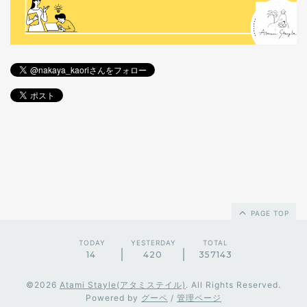
PAGE TOP
TODAY
YESTERDAY
TOTAL
14
420
357143
©2026
Atami Stayle(アタミステイル)
. All Rights Reserved.
Powered by
グーペ
/
管理ページ