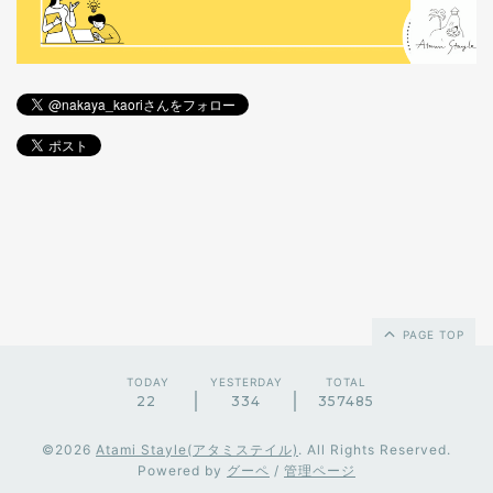
PAGE TOP
TODAY
YESTERDAY
TOTAL
22
334
357485
©2026
Atami Stayle(アタミステイル)
. All Rights Reserved.
Powered by
グーペ
/
管理ページ